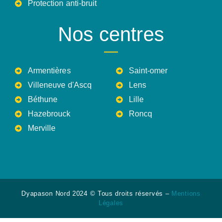
Protection anti-bruit
Nos centres
Armentières
Saint-omer
Villeneuve d'Ascq
Lens
Béthune
Lille
Hazebrouck
Roncq
Merville
Dyapason Nord 2024 © Tous droits réservés –
Mentions
Légales