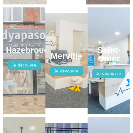
Hazebrouck
Saint-
Merville
Omer
Je découvre
Je découvre
Je découvre